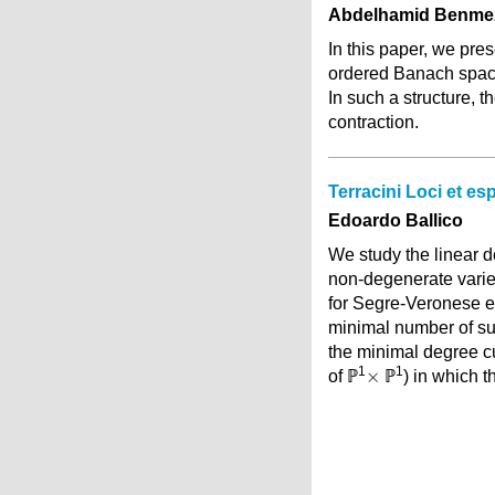
Abdelhamid Benme
In this paper, we pres
ordered Banach space
In such a structure, t
contraction.
Terracini Loci et 
Edoardo Ballico
We study the linear d
non-degenerate vari
for Segre-Veronese 
minimal number of suc
the minimal degree c
×
1
1
×
of ℙ
ℙ
) in which t