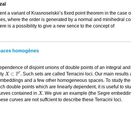
zaï
ent a variant of Krasnoselskii’s fixed point theorem in the case o
s, where the order is generated by a normal and minihedral co
here is a possibility to give a new sence to the concept of
espaces homogènes
ependence of disjoint unions of double points of an integral and
X
⊂
ℙ
r
P
r
⊂
ety
. Such sets are called Terracini loci. Our main results 
X
embeddings and a few other homogeneous spaces. To study the
h double points which are linearly dependent, it is useful to st
X
urves contained in
. We give an example (the Segre embeddi
X
hese curves are not suffcient to describe these Terracini loci.