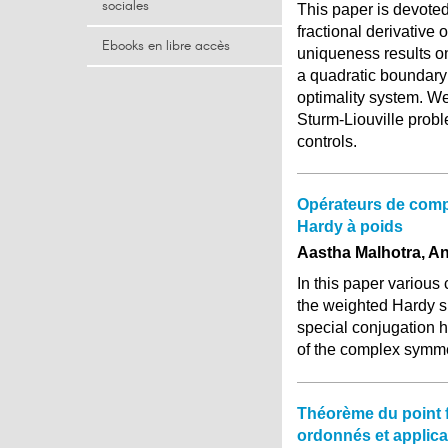
sociales
This paper is devoted
fractional derivative 
Ebooks en libre accès
uniqueness results on
a quadratic boundary 
optimality system. We
Sturm-Liouville prob
controls.
Opérateurs de comp
Hardy à poids
Aastha Malhotra, A
In this paper variou
the weighted Hardy 
special conjugation 
of the complex symme
Théorème du point 
ordonnés et applica