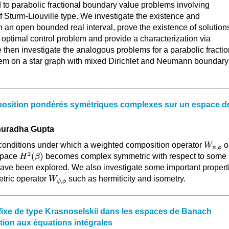
 to parabolic fractional boundary value problems involving
of Sturm-Liouville type. We investigate the existence and
 an open bounded real interval, prove the existence of solutions
optimal control problem and provide a characterization via
 then investigate the analogous problems for a parabolic fractio
lem on a star graph with mixed Dirichlet and Neumann boundary
osition pondérés symétriques complexes sur un espace d
nuradha Gupta
W
ψ
,
ϕ
s conditions under which a weighted composition operator
o
W
,
ψ
ϕ
H
2
(
β
)
2
(
)
space
becomes complex symmetric with respect to some
H
β
have been explored. We also investigate some important propert
W
ψ
,
ϕ
tric operator
such as hermiticity and isometry.
W
,
ψ
ϕ
fixe de type Krasnoselskii dans les espaces de Banach
tion aux équations intégrales