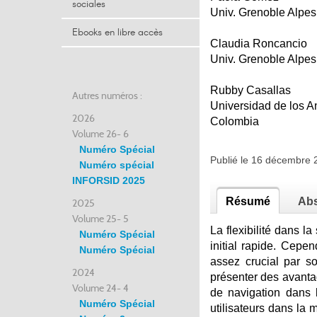
sociales
Univ. Grenoble Alpes
Ebooks en libre accès
Claudia Roncancio
Univ. Grenoble Alpes
Rubby Casallas
Autres numéros :
Universidad de los 
2026
Colombia
Volume 26- 6
Numéro Spécial
Publié le 16 décembre
Numéro spécial
INFORSID 2025
Résumé
Abs
2025
Volume 25- 5
La flexibilité dans 
Numéro Spécial
initial rapide. Cepe
Numéro Spécial
assez crucial par so
2024
présenter des avant
Volume 24- 4
de navigation dans l
Numéro Spécial
utilisateurs dans la