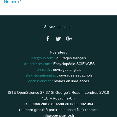
Numéro 1
Suivez-nous sur :
Nos sites :
istegroup.com
: ouvrages français
iste-sciences.com
: Encyclopédie SCIENCES
iste.co.uk
: ouvrages anglais
iste-international.es
: ouvrages espagnols
openscience.fr
: revues en libre accès
ISTE OpenScience 27-37 St George’s Road – Londres SW19
4EU – Royaume-Uni
Tel :
0044 208 879 4580
ou
0800 902 354
contact :
(numéro gratuit à partir d’un poste fixe)
info@openscience.fr