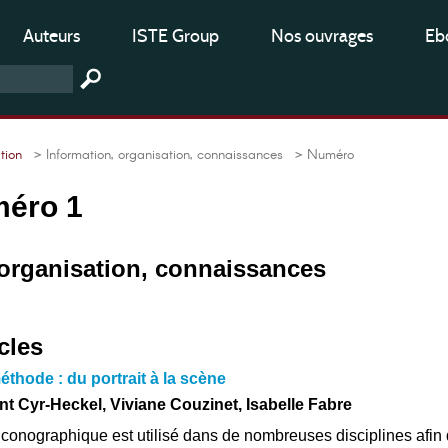
Auteurs
ISTE Group
Nos ouvrages
Ebo
tion
> Information, organisation, connaissances
> Numéro
méro 1
 organisation, connaissances
cles
hode : du portrait à la scène
nt Cyr-Heckel, Viviane Couzinet, Isabelle Fabre
u iconographique est utilisé dans de nombreuses disciplines afin