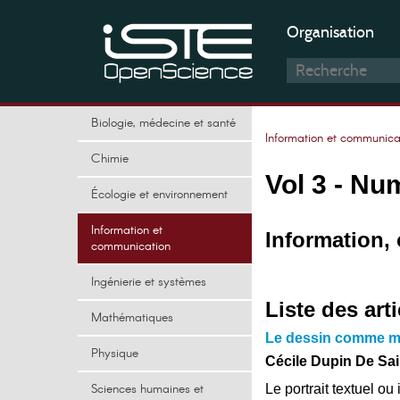
Organisation
Biologie, médecine et santé
Information et communica
Chimie
Vol 3 - Nu
Écologie et environnement
Information et
Information,
communication
Ingénierie et systèmes
Liste des arti
Mathématiques
Le dessin comme mét
Physique
Cécile Dupin De Sai
Sciences humaines et
Le portrait textuel o