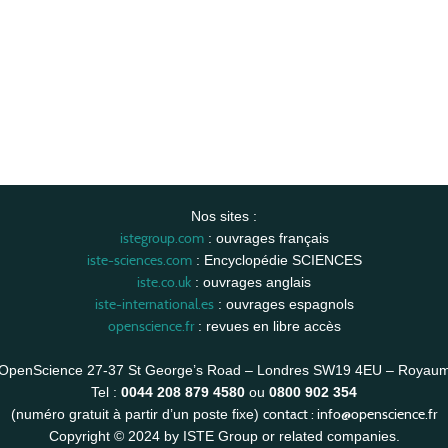
Nos sites :
istegroup.com
: ouvrages français
iste-sciences.com
: Encyclopédie SCIENCES
iste.co.uk
: ouvrages anglais
iste-international.es
: ouvrages espagnols
openscience.fr
: revues en libre accès
OpenScience 27-37 St George’s Road – Londres SW19 4EU – Royau
Tel :
0044 208 879 4580
ou
0800 902 354
contact :
info@openscience.fr
(numéro gratuit à partir d’un poste fixe)
Copyright © 2024 by ISTE Group or related companies.