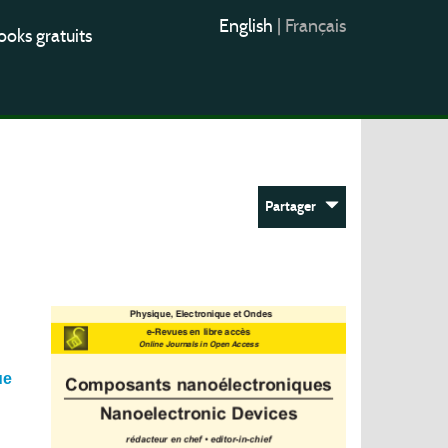
English
|
Français
oks gratuits
Partager
ue