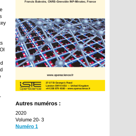
he
s
key
ts
SOI
ed
ed
e
-
Autres numéros :
2020
Volume 20- 3
Numéro 1