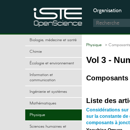
Organisation
Biologie, médecine et santé
Physique
> Composants 
Chimie
Vol 3 - Nu
Écologie et environnement
Information et
Composants 
communication
Ingénierie et systèmes
Liste des arti
Mathématiques
Considérations sur 
Physique
sur la constante de 
composants à joncti
Sciences humaines et