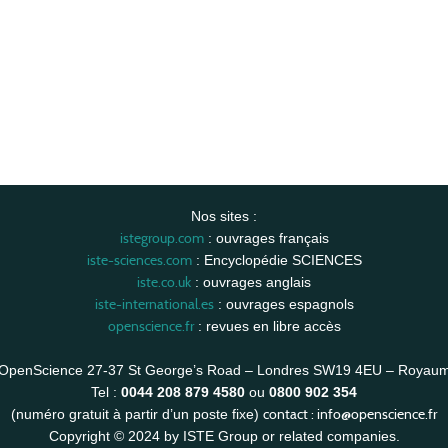
Nos sites :
istegroup.com
: ouvrages français
iste-sciences.com
: Encyclopédie SCIENCES
iste.co.uk
: ouvrages anglais
iste-international.es
: ouvrages espagnols
openscience.fr
: revues en libre accès
OpenScience 27-37 St George’s Road – Londres SW19 4EU – Royau
Tel :
0044 208 879 4580
ou
0800 902 354
contact :
info@openscience.fr
(numéro gratuit à partir d’un poste fixe)
Copyright © 2024 by ISTE Group or related companies.