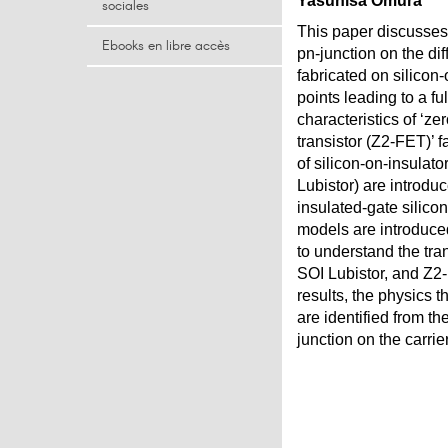
Yasuhisa Omura
sociales
This paper discusses 
Ebooks en libre accès
pn-junction on the dif
fabricated on silicon
points leading to a fu
characteristics of ‘ze
transistor (Z2-FET)’ 
of silicon-on-insulato
Lubistor) are introduc
insulated-gate silico
models are introduce
to understand the tran
SOI Lubistor, and Z2
results, the physics 
are identified from th
junction on the carrie