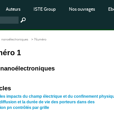
Auteurs
ISTE Group
Nos ouvrages
Ebo
nanoélectroniques
> Numéro
méro 1
nanoélectroniques
cles
les impacts du champ électrique et du confinement physiq
diffusion et la durée de vie des porteurs dans des
on pn contrôlés par grille