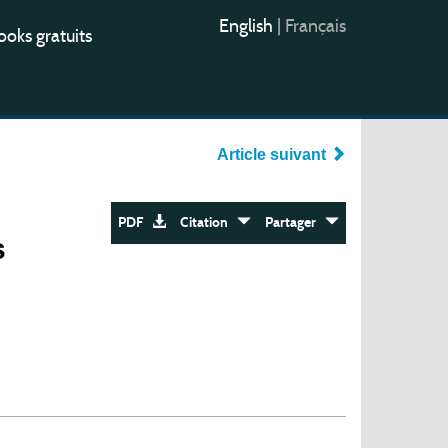
English
|
Français
oks gratuits
Article suivant
PDF
Citation
Partager
s