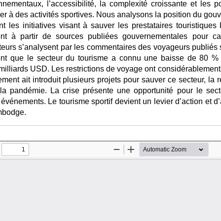
ementaux, l’accessibilité, la complexité croissante et les po
iper à des activités sportives. Nous analysons la position du 
nt les initiatives visant à sauver les prestataires touristiq
ment à partir de sources publiées gouvernementales pour ca
teurs s’analysent par les commentaires des voyageurs publiés s
uent que le secteur du tourisme a connu une baisse de 80 % d
illiards USD. Les restrictions de voyage ont considérablement af
ent ait introduit plusieurs projets pour sauver ce secteur, la r
 la pandémie. La crise présente une opportunité pour le sect
es événements. Le tourisme sportif devient un levier d’action e
ambodge.