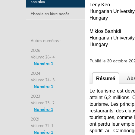
sociales
Leny Keo
Hungarian University
Ebooks en libre accès
Hungary
Miklos Banhidi
Hungarian University
Autres numéros :
Hungary
2026
Volume 26- 4
Publié le 30 octobre 2
Numéro 1
2024
Résumé
Abs
Volume 24- 3
Numéro 1
Le tourisme est deve
2023
atteint 6,2 millions
Volume 23- 2
tourisme. Les princip
Numéro 1
restaurants, des clu
touristiques, comme l
2021
ont perdu leur emploi
Volume 21- 1
sportif au Cambodg
Numéro 1