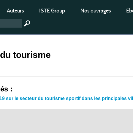
Auteurs
ISTE Group
Nos ouvrages
Ebo
du tourisme
iés :
-19 sur le secteur du tourisme sportif dans les principales 