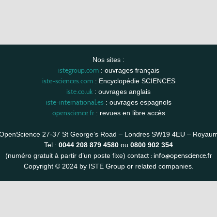
Nos sites :
istegroup.com
: ouvrages français
iste-sciences.com
: Encyclopédie SCIENCES
iste.co.uk
: ouvrages anglais
iste-international.es
: ouvrages espagnols
openscience.fr
: revues en libre accès
OpenScience 27-37 St George’s Road – Londres SW19 4EU – Royau
Tel :
0044 208 879 4580
ou
0800 902 354
contact :
info@openscience.fr
(numéro gratuit à partir d’un poste fixe)
Copyright © 2024 by ISTE Group or related companies.