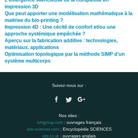
impression 3D
Que peut apporter une modélisation mathématique à la
maitrise du bio-printing ?
Impression 4D : Une cécité de confort et/ou une
approche systémique empêchée ?
Aperçu sur la fabrication additive : technologies,
matériaux, applications
Optimisation topologique par la méthode SIMP d’un
système multicorps
Suivez-nous sur :
Nos sites :
istegroup.com
: ouvrages français
iste-sciences.com
: Encyclopédie SCIENCES
iste.co.uk
: ouvrages anglais