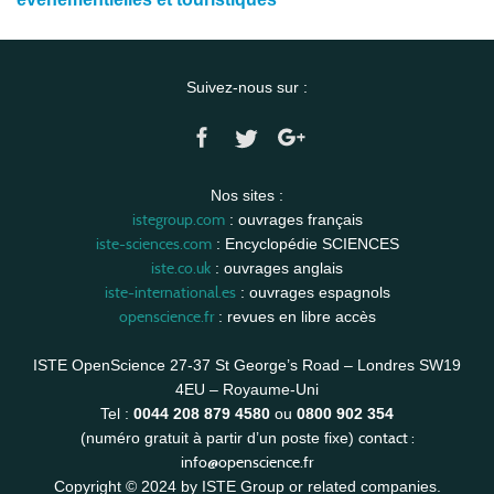
Suivez-nous sur :
Nos sites :
istegroup.com
: ouvrages français
iste-sciences.com
: Encyclopédie SCIENCES
iste.co.uk
: ouvrages anglais
iste-international.es
: ouvrages espagnols
openscience.fr
: revues en libre accès
ISTE OpenScience 27-37 St George’s Road – Londres SW19
4EU – Royaume-Uni
Tel :
0044 208 879 4580
ou
0800 902 354
contact :
(numéro gratuit à partir d’un poste fixe)
info@openscience.fr
Copyright © 2024 by ISTE Group or related companies.