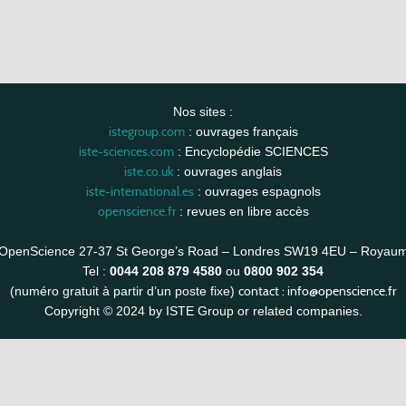
Nos sites :
istegroup.com
: ouvrages français
iste-sciences.com
: Encyclopédie SCIENCES
iste.co.uk
: ouvrages anglais
iste-international.es
: ouvrages espagnols
openscience.fr
: revues en libre accès
OpenScience 27-37 St George’s Road – Londres SW19 4EU – Royau
Tel :
0044 208 879 4580
ou
0800 902 354
contact :
info@openscience.fr
(numéro gratuit à partir d’un poste fixe)
Copyright © 2024 by ISTE Group or related companies.