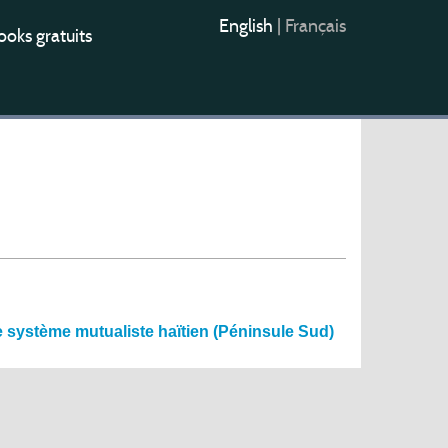
English
|
Français
oks gratuits
le système mutualiste haïtien (Péninsule Sud)