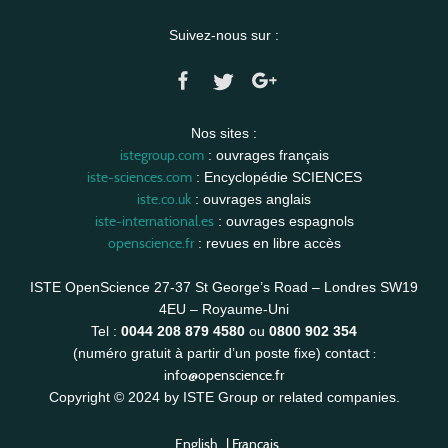
Suivez-nous sur :
Nos sites :
istegroup.com
: ouvrages français
iste-sciences.com
: Encyclopédie SCIENCES
iste.co.uk
: ouvrages anglais
iste-international.es
: ouvrages espagnols
openscience.fr
: revues en libre accès
ISTE OpenScience 27-37 St George’s Road – Londres SW19
4EU – Royaume-Uni
Tel :
0044 208 879 4580
ou
0800 902 354
contact :
(numéro gratuit à partir d’un poste fixe)
info@openscience.fr
Copyright © 2024 by ISTE Group or related companies.
English
|
Français