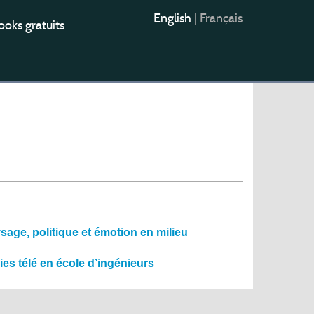
English
|
Français
oks gratuits
age, politique et émotion en milieu
ies télé en école d’ingénieurs