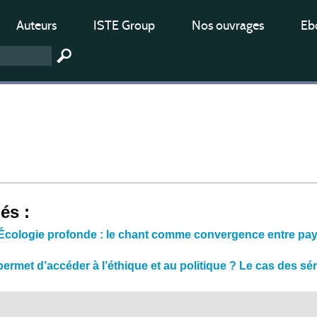
Auteurs
ISTE Group
Nos ouvrages
Ebo
iés :
 Écologie profonde : le chant comme convergence entre pays
ermet d’accéder à l’éthique et au politique ? Le cas des sér