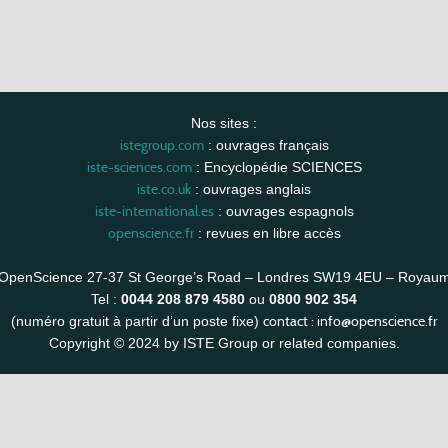
Nos sites :
istegroup.com
: ouvrages français
iste-sciences.com
: Encyclopédie SCIENCES
iste.co.uk
: ouvrages anglais
iste-international.es
: ouvrages espagnols
openscience.fr
: revues en libre accès
OpenScience 27-37 St George’s Road – Londres SW19 4EU – Royau
Tel :
0044 208 879 4580
ou
0800 902 354
contact :
info@openscience.fr
(numéro gratuit à partir d’un poste fixe)
Copyright © 2024 by ISTE Group or related companies.