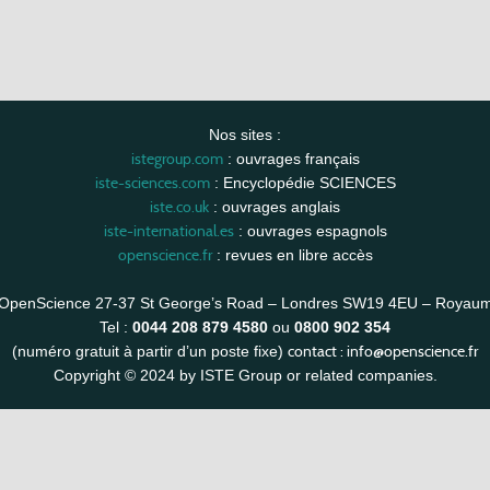
Nos sites :
istegroup.com
: ouvrages français
iste-sciences.com
: Encyclopédie SCIENCES
iste.co.uk
: ouvrages anglais
iste-international.es
: ouvrages espagnols
openscience.fr
: revues en libre accès
OpenScience 27-37 St George’s Road – Londres SW19 4EU – Royau
Tel :
0044 208 879 4580
ou
0800 902 354
contact :
info@openscience.fr
(numéro gratuit à partir d’un poste fixe)
Copyright © 2024 by ISTE Group or related companies.