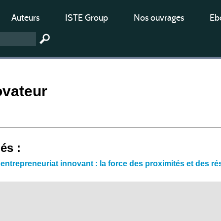
Auteurs
ISTE Group
Nos ouvrages
Ebo
ovateur
iés :
 entrepreneuriat innovant : la force des proximités et des r