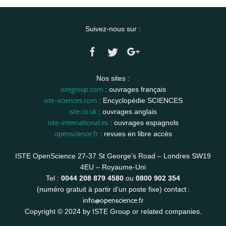
Suivez-nous sur :
Nos sites :
istegroup.com
: ouvrages français
iste-sciences.com
: Encyclopédie SCIENCES
iste.co.uk
: ouvrages anglais
iste-international.es
: ouvrages espagnols
openscience.fr
: revues en libre accès
ISTE OpenScience 27-37 St George’s Road – Londres SW19
4EU – Royaume-Uni
Tel :
0044 208 879 4580
ou
0800 902 354
contact :
(numéro gratuit à partir d’un poste fixe)
info@openscience.fr
Copyright © 2024 by ISTE Group or related companies.