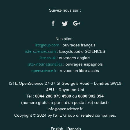
Suivez-nous sur :
Nos sites :
istegroup.com
: ouvrages français
iste-sciences.com
: Encyclopédie SCIENCES
iste.co.uk
: ouvrages anglais
iste-international.es
: ouvrages espagnols
openscience.fr
: revues en libre accès
ISTE OpenScience 27-37 St George’s Road – Londres SW19
4EU – Royaume-Uni
Tel :
0044 208 879 4580
ou
0800 902 354
contact :
(numéro gratuit à partir d’un poste fixe)
info@openscience.fr
Copyright © 2024 by ISTE Group or related companies.
English
|
Français