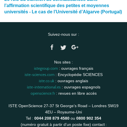
l’affirmation scientifique des petites et moyennes
universités - Le cas de l’Université d’Algarve (Portugal)
Suivez-nous sur :
Nos sites :
istegroup.com
: ouvrages français
iste-sciences.com
: Encyclopédie SCIENCES
iste.co.uk
: ouvrages anglais
iste-international.es
: ouvrages espagnols
openscience.fr
: revues en libre accès
ISTE OpenScience 27-37 St George’s Road – Londres SW19
4EU – Royaume-Uni
Tel :
0044 208 879 4580
ou
0800 902 354
contact :
(numéro gratuit à partir d’un poste fixe)