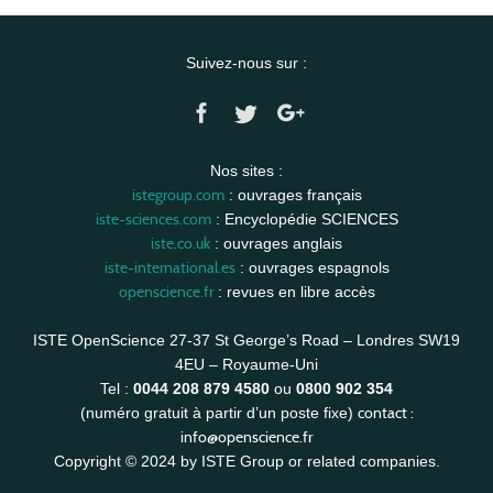
Suivez-nous sur :
Nos sites :
istegroup.com
: ouvrages français
iste-sciences.com
: Encyclopédie SCIENCES
iste.co.uk
: ouvrages anglais
iste-international.es
: ouvrages espagnols
openscience.fr
: revues en libre accès
ISTE OpenScience 27-37 St George’s Road – Londres SW19
4EU – Royaume-Uni
Tel :
0044 208 879 4580
ou
0800 902 354
contact :
(numéro gratuit à partir d’un poste fixe)
info@openscience.fr
Copyright © 2024 by ISTE Group or related companies.