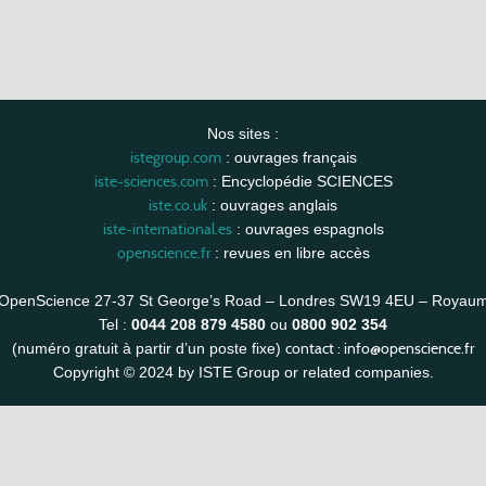
Nos sites :
istegroup.com
: ouvrages français
iste-sciences.com
: Encyclopédie SCIENCES
iste.co.uk
: ouvrages anglais
iste-international.es
: ouvrages espagnols
openscience.fr
: revues en libre accès
OpenScience 27-37 St George’s Road – Londres SW19 4EU – Royau
Tel :
0044 208 879 4580
ou
0800 902 354
contact :
info@openscience.fr
(numéro gratuit à partir d’un poste fixe)
Copyright © 2024 by ISTE Group or related companies.