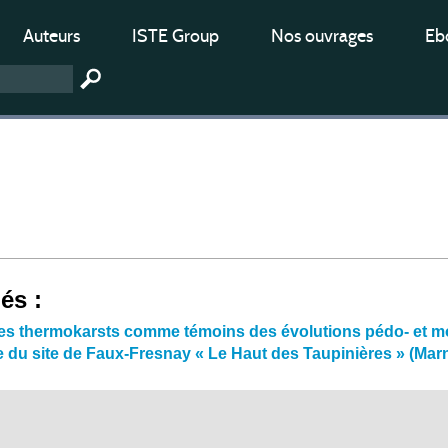
Auteurs
ISTE Group
Nos ouvrages
Ebo
iés :
t les thermokarsts comme témoins des évolutions pédo- e
e du site de Faux-Fresnay « Le Haut des Taupinières » (Mar