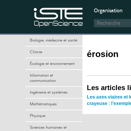
Organisation
Biologie, médecine et santé
Chimie
érosion
Écologie et environnement
Information et
communication
Les articles l
Ingénierie et systèmes
Les axes viaires e
crayeuse : l’exempl
Mathématiques
Physique
Sciences humaines et