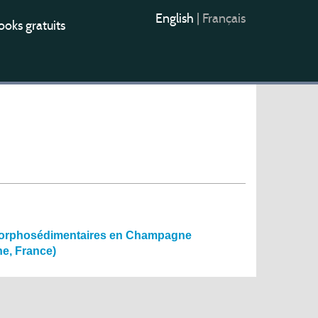
English
|
Français
oks gratuits
t morphosédimentaires en Champagne
ne, France)