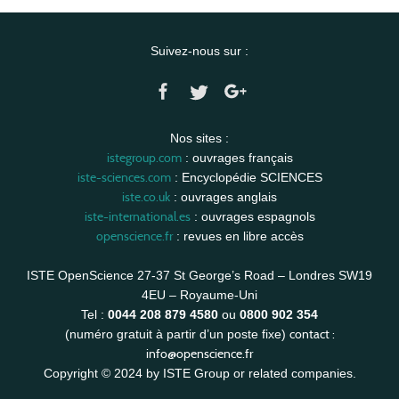
Suivez-nous sur :
Nos sites :
istegroup.com
: ouvrages français
iste-sciences.com
: Encyclopédie SCIENCES
iste.co.uk
: ouvrages anglais
iste-international.es
: ouvrages espagnols
openscience.fr
: revues en libre accès
ISTE OpenScience 27-37 St George’s Road – Londres SW19
4EU – Royaume-Uni
Tel :
0044 208 879 4580
ou
0800 902 354
contact :
(numéro gratuit à partir d’un poste fixe)
info@openscience.fr
Copyright © 2024 by ISTE Group or related companies.