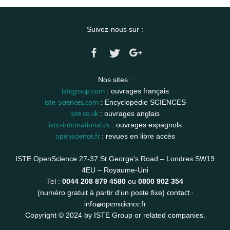
Suivez-nous sur :
Nos sites :
istegroup.com
: ouvrages français
iste-sciences.com
: Encyclopédie SCIENCES
iste.co.uk
: ouvrages anglais
iste-international.es
: ouvrages espagnols
openscience.fr
: revues en libre accès
ISTE OpenScience 27-37 St George’s Road – Londres SW19
4EU – Royaume-Uni
Tel :
0044 208 879 4580
ou
0800 902 354
contact :
(numéro gratuit à partir d’un poste fixe)
info@openscience.fr
Copyright © 2024 by ISTE Group or related companies.