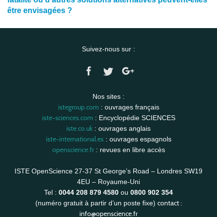
être envisagées ?
Suivez-nous sur :
Nos sites :
istegroup.com
: ouvrages français
iste-sciences.com
: Encyclopédie SCIENCES
iste.co.uk
: ouvrages anglais
iste-international.es
: ouvrages espagnols
openscience.fr
: revues en libre accès
ISTE OpenScience 27-37 St George’s Road – Londres SW19
4EU – Royaume-Uni
Tel :
0044 208 879 4580
ou
0800 902 354
contact :
(numéro gratuit à partir d’un poste fixe)
info@openscience.fr