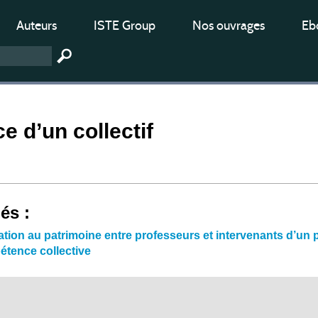
Auteurs
ISTE Group
Nos ouvrages
Ebo
 d’un collectif
iés :
ation au patrimoine entre professeurs et intervenants d’un 
étence collective