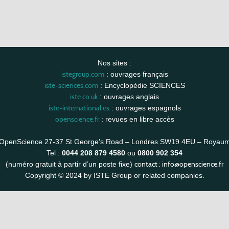
Nos sites :
istegroup.com
: ouvrages français
iste-sciences.com
: Encyclopédie SCIENCES
iste.co.uk
: ouvrages anglais
iste-international.es
: ouvrages espagnols
openscience.fr
: revues en libre accès
OpenScience 27-37 St George’s Road – Londres SW19 4EU – Royau
Tel :
0044 208 879 4580
ou
0800 902 354
contact :
info@openscience.fr
(numéro gratuit à partir d’un poste fixe)
Copyright © 2024 by ISTE Group or related companies.