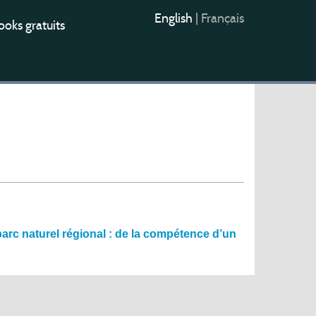
English
|
Français
oks gratuits
parc naturel régional : de la compétence d’un