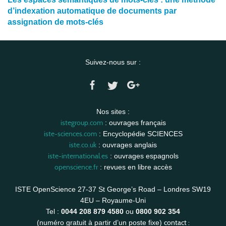
d’indexation automatique de documents par
assignation de mots-clés
Suivez-nous sur :
Nos sites :
istegroup.com
: ouvrages français
iste-sciences.com
: Encyclopédie SCIENCES
iste.co.uk
: ouvrages anglais
iste-international.es
: ouvrages espagnols
openscience.fr
: revues en libre accès
ISTE OpenScience 27-37 St George’s Road – Londres SW19
4EU – Royaume-Uni
Tel :
0044 208 879 4580
ou
0800 902 354
contact :
(numéro gratuit à partir d’un poste fixe)