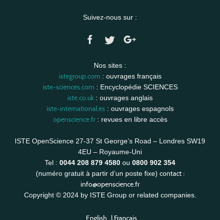
Suivez-nous sur :
Nos sites :
istegroup.com
: ouvrages français
iste-sciences.com
: Encyclopédie SCIENCES
iste.co.uk
: ouvrages anglais
iste-international.es
: ouvrages espagnols
openscience.fr
: revues en libre accès
ISTE OpenScience 27-37 St George’s Road – Londres SW19
4EU – Royaume-Uni
Tel :
0044 208 879 4580
ou
0800 902 354
contact :
(numéro gratuit à partir d’un poste fixe)
info@openscience.fr
Copyright © 2024 by ISTE Group or related companies.
English
|
Français