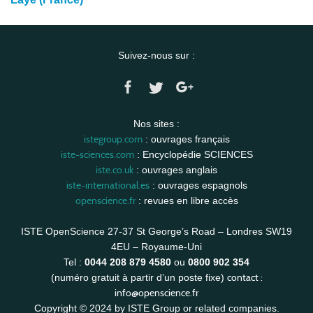
Suivez-nous sur :
Nos sites :
istegroup.com
: ouvrages français
iste-sciences.com
: Encyclopédie SCIENCES
iste.co.uk
: ouvrages anglais
iste-international.es
: ouvrages espagnols
openscience.fr
: revues en libre accès
ISTE OpenScience 27-37 St George’s Road – Londres SW19
4EU – Royaume-Uni
Tel :
0044 208 879 4580
ou
0800 902 354
contact :
(numéro gratuit à partir d’un poste fixe)
info@openscience.fr
Copyright © 2024 by ISTE Group or related companies.