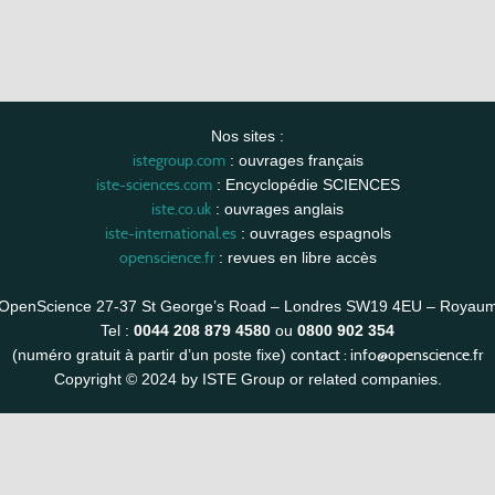
Nos sites :
istegroup.com
: ouvrages français
iste-sciences.com
: Encyclopédie SCIENCES
iste.co.uk
: ouvrages anglais
iste-international.es
: ouvrages espagnols
openscience.fr
: revues en libre accès
OpenScience 27-37 St George’s Road – Londres SW19 4EU – Royau
Tel :
0044 208 879 4580
ou
0800 902 354
contact :
info@openscience.fr
(numéro gratuit à partir d’un poste fixe)
Copyright © 2024 by ISTE Group or related companies.