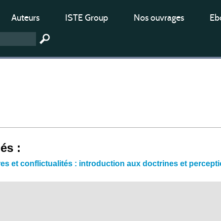
Auteurs
ISTE Group
Nos ouvrages
Ebo
iés :
es et conflictualités : introduction aux doctrines et percep