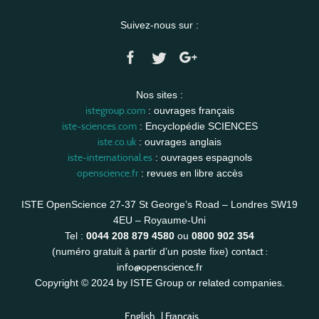
Suivez-nous sur :
Nos sites :
istegroup.com
: ouvrages français
iste-sciences.com
: Encyclopédie SCIENCES
iste.co.uk
: ouvrages anglais
iste-international.es
: ouvrages espagnols
openscience.fr
: revues en libre accès
ISTE OpenScience 27-37 St George’s Road – Londres SW19
4EU – Royaume-Uni
Tel :
0044 208 879 4580
ou
0800 902 354
contact :
(numéro gratuit à partir d’un poste fixe)
info@openscience.fr
Copyright © 2024 by ISTE Group or related companies.
English
|
Français