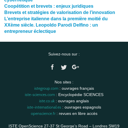
Coopétition et brevets : enjeux juridiques
Brevets et stratégies de valorisation de l’innovation
L’entreprise italienne dans la première moitié du
XXème siècle. Leopoldo Parodi Delfino : un
entrepreneur éclectique
Suivez-nous sur :
Nos sites :
istegroup.com
: ouvrages français
iste-sciences.com
: Encyclopédie SCIENCES
iste.co.uk
: ouvrages anglais
iste-international.es
: ouvrages espagnols
openscience.fr
: revues en libre accès
ISTE OpenScience 27-37 St George’s Road – Londres SW19