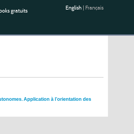
English
|
Français
oks gratuits
onomes. Application à l’orientation des