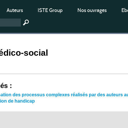
Auteurs
ISTE Group
Nos ouvrages
Ebo
édico-social
iés :
tion des processus complexes réalisés par des auteurs aut
tion de handicap