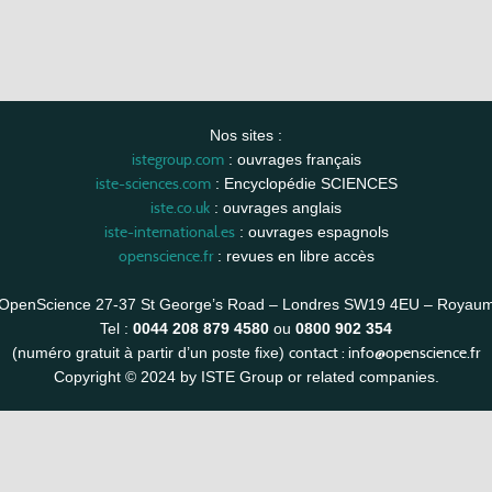
Nos sites :
istegroup.com
: ouvrages français
iste-sciences.com
: Encyclopédie SCIENCES
iste.co.uk
: ouvrages anglais
iste-international.es
: ouvrages espagnols
openscience.fr
: revues en libre accès
OpenScience 27-37 St George’s Road – Londres SW19 4EU – Royau
Tel :
0044 208 879 4580
ou
0800 902 354
contact :
info@openscience.fr
(numéro gratuit à partir d’un poste fixe)
Copyright © 2024 by ISTE Group or related companies.