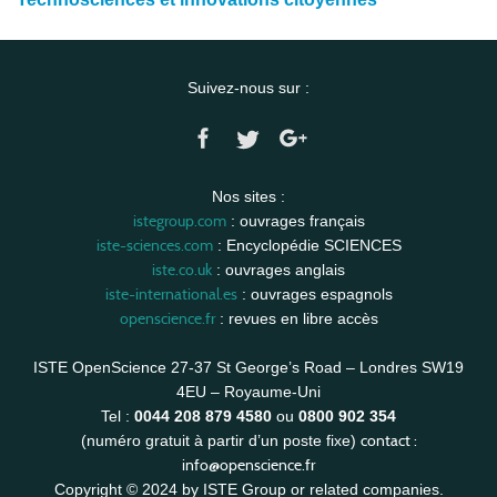
Suivez-nous sur :
Nos sites :
istegroup.com
: ouvrages français
iste-sciences.com
: Encyclopédie SCIENCES
iste.co.uk
: ouvrages anglais
iste-international.es
: ouvrages espagnols
openscience.fr
: revues en libre accès
ISTE OpenScience 27-37 St George’s Road – Londres SW19
4EU – Royaume-Uni
Tel :
0044 208 879 4580
ou
0800 902 354
contact :
(numéro gratuit à partir d’un poste fixe)
info@openscience.fr
Copyright © 2024 by ISTE Group or related companies.