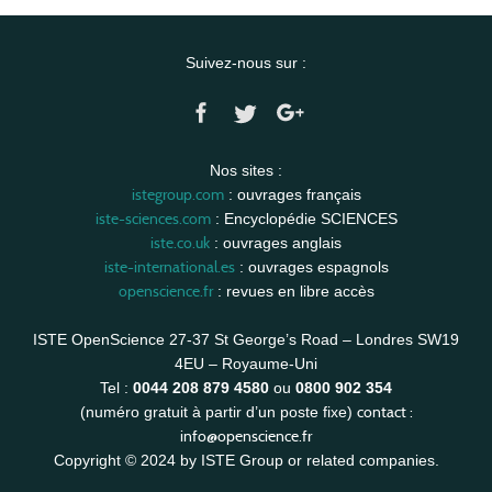
Suivez-nous sur :
Nos sites :
istegroup.com
: ouvrages français
iste-sciences.com
: Encyclopédie SCIENCES
iste.co.uk
: ouvrages anglais
iste-international.es
: ouvrages espagnols
openscience.fr
: revues en libre accès
ISTE OpenScience 27-37 St George’s Road – Londres SW19
4EU – Royaume-Uni
Tel :
0044 208 879 4580
ou
0800 902 354
contact :
(numéro gratuit à partir d’un poste fixe)
info@openscience.fr
Copyright © 2024 by ISTE Group or related companies.