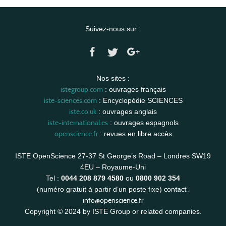
Suivez-nous sur :
Nos sites :
istegroup.com
: ouvrages français
iste-sciences.com
: Encyclopédie SCIENCES
iste.co.uk
: ouvrages anglais
iste-international.es
: ouvrages espagnols
openscience.fr
: revues en libre accès
ISTE OpenScience 27-37 St George’s Road – Londres SW19
4EU – Royaume-Uni
Tel :
0044 208 879 4580
ou
0800 902 354
contact :
(numéro gratuit à partir d’un poste fixe)
info@openscience.fr
Copyright © 2024 by ISTE Group or related companies.