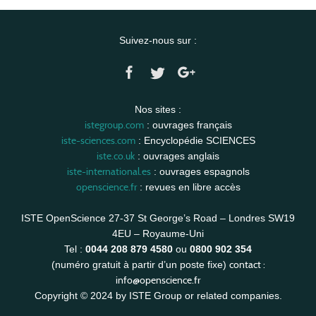
Suivez-nous sur :
Nos sites :
istegroup.com
: ouvrages français
iste-sciences.com
: Encyclopédie SCIENCES
iste.co.uk
: ouvrages anglais
iste-international.es
: ouvrages espagnols
openscience.fr
: revues en libre accès
ISTE OpenScience 27-37 St George’s Road – Londres SW19
4EU – Royaume-Uni
Tel :
0044 208 879 4580
ou
0800 902 354
contact :
(numéro gratuit à partir d’un poste fixe)
info@openscience.fr
Copyright © 2024 by ISTE Group or related companies.