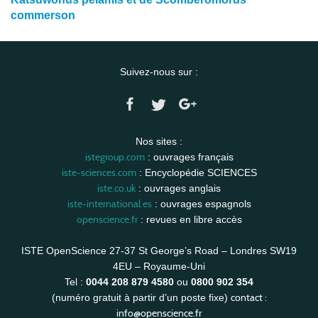
commerson
Suivez-nous sur :
Nos sites :
istegroup.com
: ouvrages français
iste-sciences.com
: Encyclopédie SCIENCES
iste.co.uk
: ouvrages anglais
iste-international.es
: ouvrages espagnols
openscience.fr
: revues en libre accès
ISTE OpenScience 27-37 St George’s Road – Londres SW19
4EU – Royaume-Uni
Tel :
0044 208 879 4580
ou
0800 902 354
contact :
(numéro gratuit à partir d’un poste fixe)
info@openscience.fr