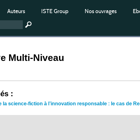
Auteurs
ISTE Group
Nos ouvrages
Ebo
e Multi-Niveau
iés :
e la science-fiction à l’innovation responsable : le cas de R