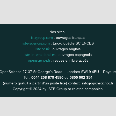
Nos sites :
istegroup.com
: ouvrages français
iste-sciences.com
: Encyclopédie SCIENCES
iste.co.uk
: ouvrages anglais
iste-international.es
: ouvrages espagnols
openscience.fr
: revues en libre accès
OpenScience 27-37 St George’s Road – Londres SW19 4EU – Royau
Tel :
0044 208 879 4580
ou
0800 902 354
contact :
info@openscience.fr
(numéro gratuit à partir d’un poste fixe)
Copyright © 2024 by ISTE Group or related companies.