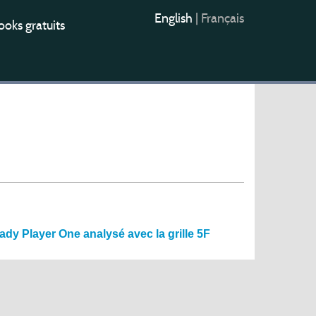
English
|
Français
oks gratuits
eady Player One analysé avec la grille 5F