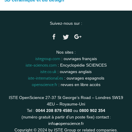
Suivez-nous sur :
Nos sites :
istegroup.com
: ouvrages français
iste-sciences.com
: Encyclopédie SCIENCES
iste.co.uk
: ouvrages anglais
iste-international.es
: ouvrages espagnols
openscience.fr
: revues en libre accès
ISTE OpenScience 27-37 St George’s Road – Londres SW19
4EU – Royaume-Uni
Tel :
0044 208 879 4580
ou
0800 902 354
contact :
(numéro gratuit à partir d’un poste fixe)
info@openscience.fr
Copyright © 2024 by ISTE Group or related companies.