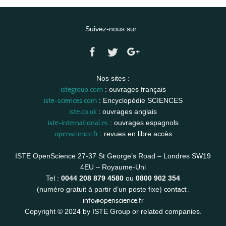
Suivez-nous sur :
Nos sites :
istegroup.com
: ouvrages français
iste-sciences.com
: Encyclopédie SCIENCES
iste.co.uk
: ouvrages anglais
iste-international.es
: ouvrages espagnols
openscience.fr
: revues en libre accès
ISTE OpenScience 27-37 St George’s Road – Londres SW19
4EU – Royaume-Uni
Tel :
0044 208 879 4580
ou
0800 902 354
contact :
(numéro gratuit à partir d’un poste fixe)
info@openscience.fr
Copyright © 2024 by ISTE Group or related companies.