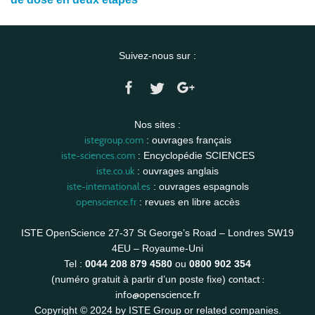
Suivez-nous sur :
Nos sites :
istegroup.com
: ouvrages français
iste-sciences.com
: Encyclopédie SCIENCES
iste.co.uk
: ouvrages anglais
iste-international.es
: ouvrages espagnols
openscience.fr
: revues en libre accès
ISTE OpenScience 27-37 St George’s Road – Londres SW19
4EU – Royaume-Uni
Tel :
0044 208 879 4580
ou
0800 902 354
contact :
(numéro gratuit à partir d’un poste fixe)
info@openscience.fr
Copyright © 2024 by ISTE Group or related companies.