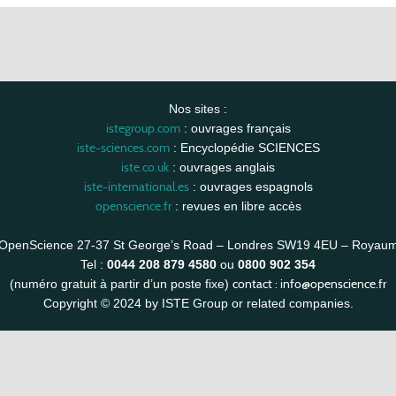
Nos sites :
istegroup.com
: ouvrages français
iste-sciences.com
: Encyclopédie SCIENCES
iste.co.uk
: ouvrages anglais
iste-international.es
: ouvrages espagnols
openscience.fr
: revues en libre accès
OpenScience 27-37 St George’s Road – Londres SW19 4EU – Royau
Tel :
0044 208 879 4580
ou
0800 902 354
contact :
info@openscience.fr
(numéro gratuit à partir d’un poste fixe)
Copyright © 2024 by ISTE Group or related companies.