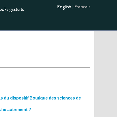
English
|
Français
oks gratuits
as du dispositif Boutique des sciences de
rche autrement ?