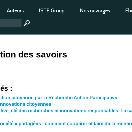
Auteurs
ISTE Group
Nos ouvrages
Ebo
tion des savoirs
iés :
tion citoyenne par la Recherche Action Participative
innovations citoyennes
tive, clé des recherches et innovations responsables. Le c
ociété » partagées : comment coopérer et faire de la reche