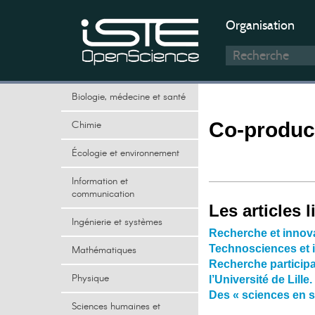
Organisation
Biologie, médecine et santé
Chimie
Co-produc
Écologie et environnement
Information et
communication
Les articles l
Ingénierie et systèmes
Recherche et innova
Technosciences et 
Mathématiques
Recherche participa
Physique
l’Université de Lille.
Des « sciences en s
Sciences humaines et