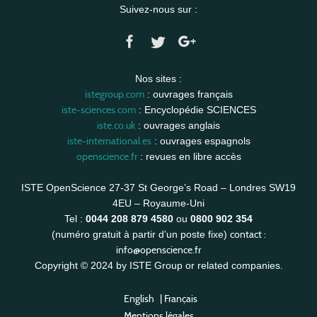
Suivez-nous sur :
Nos sites :
istegroup.com
: ouvrages français
iste-sciences.com
: Encyclopédie SCIENCES
iste.co.uk
: ouvrages anglais
iste-international.es
: ouvrages espagnols
openscience.fr
: revues en libre accès
ISTE OpenScience 27-37 St George’s Road – Londres SW19
4EU – Royaume-Uni
Tel :
0044 208 879 4580
ou
0800 902 354
contact :
(numéro gratuit à partir d’un poste fixe)
info@openscience.fr
Copyright © 2024 by ISTE Group or related companies.
English
|
Français
Mentions légales