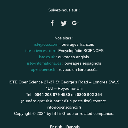
Suivez-nous sur :
Nos sites :
istegroup.com
: ouvrages français
iste-sciences.com
: Encyclopédie SCIENCES
iste.co.uk
: ouvrages anglais
iste-international.es
: ouvrages espagnols
openscience.fr
: revues en libre accès
ISTE OpenScience 27-37 St George’s Road – Londres SW19
4EU – Royaume-Uni
Tel :
0044 208 879 4580
ou
0800 902 354
contact :
(numéro gratuit à partir d’un poste fixe)
info@openscience.fr
Copyright © 2024 by ISTE Group or related companies.
English
|
Français