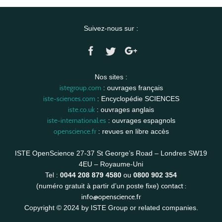
Suivez-nous sur :
Nos sites :
istegroup.com
: ouvrages français
iste-sciences.com
: Encyclopédie SCIENCES
iste.co.uk
: ouvrages anglais
iste-international.es
: ouvrages espagnols
openscience.fr
: revues en libre accès
ISTE OpenScience 27-37 St George’s Road – Londres SW19
4EU – Royaume-Uni
Tel :
0044 208 879 4580
ou
0800 902 354
contact :
(numéro gratuit à partir d’un poste fixe)
info@openscience.fr
Copyright © 2024 by ISTE Group or related companies.