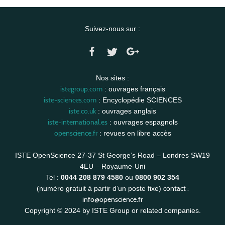
Suivez-nous sur :
Nos sites :
istegroup.com
: ouvrages français
iste-sciences.com
: Encyclopédie SCIENCES
iste.co.uk
: ouvrages anglais
iste-international.es
: ouvrages espagnols
openscience.fr
: revues en libre accès
ISTE OpenScience 27-37 St George’s Road – Londres SW19
4EU – Royaume-Uni
Tel :
0044 208 879 4580
ou
0800 902 354
contact :
(numéro gratuit à partir d’un poste fixe)
info@openscience.fr
Copyright © 2024 by ISTE Group or related companies.