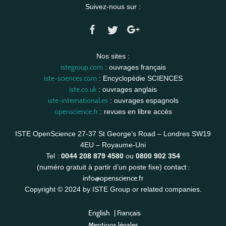
Suivez-nous sur :
Nos sites :
istegroup.com
: ouvrages français
iste-sciences.com
: Encyclopédie SCIENCES
iste.co.uk
: ouvrages anglais
iste-international.es
: ouvrages espagnols
openscience.fr
: revues en libre accès
ISTE OpenScience 27-37 St George’s Road – Londres SW19
4EU – Royaume-Uni
Tel :
0044 208 879 4580
ou
0800 902 354
contact :
(numéro gratuit à partir d’un poste fixe)
info@openscience.fr
Copyright © 2024 by ISTE Group or related companies.
English
|
Français
Mentions légales