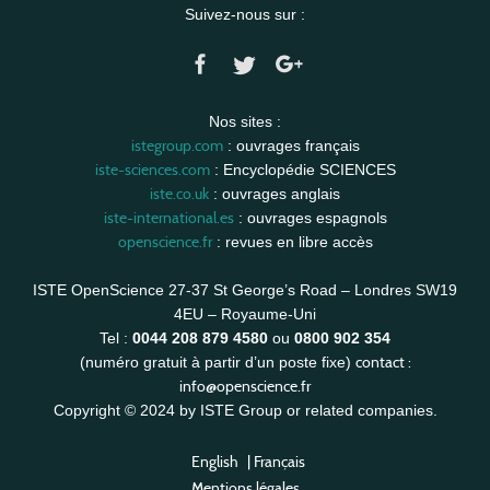
Suivez-nous sur :
Nos sites :
istegroup.com
: ouvrages français
iste-sciences.com
: Encyclopédie SCIENCES
iste.co.uk
: ouvrages anglais
iste-international.es
: ouvrages espagnols
openscience.fr
: revues en libre accès
ISTE OpenScience 27-37 St George’s Road – Londres SW19
4EU – Royaume-Uni
Tel :
0044 208 879 4580
ou
0800 902 354
contact :
(numéro gratuit à partir d’un poste fixe)
info@openscience.fr
Copyright © 2024 by ISTE Group or related companies.
English
|
Français
Mentions légales