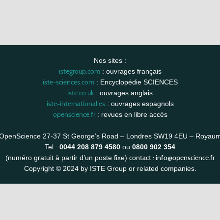
Nos sites :
istegroup.com
: ouvrages français
iste-sciences.com
: Encyclopédie SCIENCES
iste.co.uk
: ouvrages anglais
iste-international.es
: ouvrages espagnols
openscience.fr
: revues en libre accès
OpenScience 27-37 St George’s Road – Londres SW19 4EU – Royau
Tel :
0044 208 879 4580
ou
0800 902 354
contact :
info@openscience.fr
(numéro gratuit à partir d’un poste fixe)
Copyright © 2024 by ISTE Group or related companies.