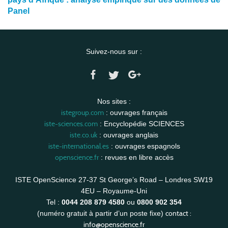
Panel
Suivez-nous sur :
Nos sites :
istegroup.com
: ouvrages français
iste-sciences.com
: Encyclopédie SCIENCES
iste.co.uk
: ouvrages anglais
iste-international.es
: ouvrages espagnols
openscience.fr
: revues en libre accès
ISTE OpenScience 27-37 St George’s Road – Londres SW19
4EU – Royaume-Uni
Tel :
0044 208 879 4580
ou
0800 902 354
contact :
(numéro gratuit à partir d’un poste fixe)
info@openscience.fr