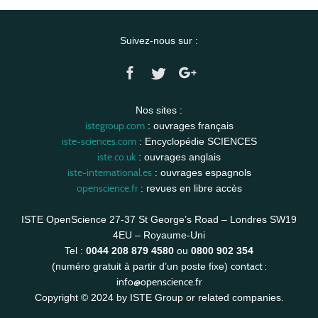
Suivez-nous sur :
Nos sites :
istegroup.com
: ouvrages français
iste-sciences.com
: Encyclopédie SCIENCES
iste.co.uk
: ouvrages anglais
iste-international.es
: ouvrages espagnols
openscience.fr
: revues en libre accès
ISTE OpenScience 27-37 St George’s Road – Londres SW19
4EU – Royaume-Uni
Tel :
0044 208 879 4580
ou
0800 902 354
contact :
(numéro gratuit à partir d’un poste fixe)
info@openscience.fr
Copyright © 2024 by ISTE Group or related companies.