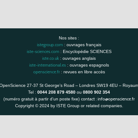
Nos sites :
istegroup.com
: ouvrages français
iste-sciences.com
: Encyclopédie SCIENCES
iste.co.uk
: ouvrages anglais
iste-international.es
: ouvrages espagnols
openscience.fr
: revues en libre accès
OpenScience 27-37 St George’s Road – Londres SW19 4EU – Royau
Tel :
0044 208 879 4580
ou
0800 902 354
contact :
info@openscience.fr
(numéro gratuit à partir d’un poste fixe)
Copyright © 2024 by ISTE Group or related companies.