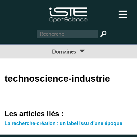
Domaines
technoscience-industrie
Les articles liés :
La recherche-création : un label issu d’une époque