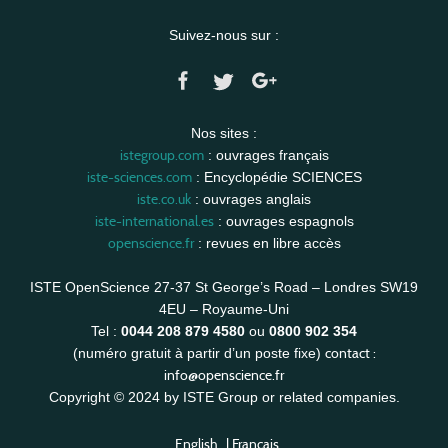
Suivez-nous sur :
Nos sites :
istegroup.com
: ouvrages français
iste-sciences.com
: Encyclopédie SCIENCES
iste.co.uk
: ouvrages anglais
iste-international.es
: ouvrages espagnols
openscience.fr
: revues en libre accès
ISTE OpenScience 27-37 St George’s Road – Londres SW19
4EU – Royaume-Uni
Tel :
0044 208 879 4580
ou
0800 902 354
contact :
(numéro gratuit à partir d’un poste fixe)
info@openscience.fr
Copyright © 2024 by ISTE Group or related companies.
English
|
Français